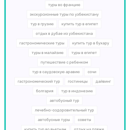
туры во францию
экскурсионные туры по узбекистану
тур в грузию
купить тур в египет
отдых в дубае из узбекистана
гастрономические туры
купить тур в бухару
туры в малайзию
туры в египет
путешествие с ребенком
тур в саудовскую аравию
сочи
гастрономический тур
гостиницы
дайвинг
болгария
тур в индонезию
автобусный тур
лечебно-оздоровительный тур
автобусные туры
советы
купить тур во вьетнам
отдых на пляже