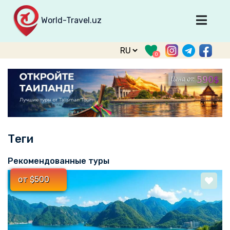
World-Travel.uz
Главная
0
Направления
Туры
Тур. фирмы
Табло прилета
Теги
О туризме
О проекте
Рекомендованные туры
Войти
от $500
Зарегистрироваться
support@world-travel.uz