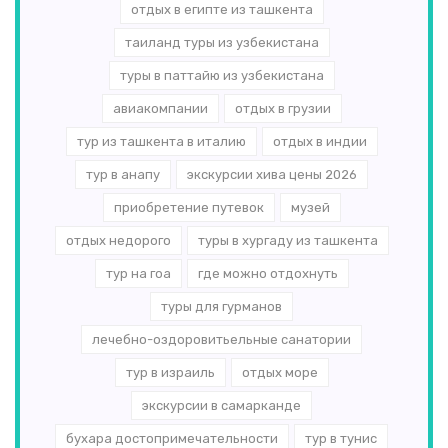
отдых в египте из ташкента
таиланд туры из узбекистана
туры в паттайю из узбекистана
авиакомпании
отдых в грузии
тур из ташкента в италию
отдых в индии
тур в анапу
экскурсии хива цены 2026
приобретение путевок
музей
отдых недорого
туры в хургаду из ташкента
тур на гоа
где можно отдохнуть
туры для гурманов
лечебно-оздоровитьельные санатории
тур в израиль
отдых море
экскурсии в самарканде
бухара достопримечательности
тур в тунис