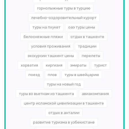
горнолыжные туры в турцию
лечебно-оздоровительный курорт
туры на пхукет
оаэ туры цены
белоснежные пляжи
отдых в ташкенте
условия проживания
традиции
экскурсии ташкент цены
перелеты
хорватия
киргизия
эмираты
турист
поезд
плов
туры в швейцарию
туры на новый год
туры во вьетнам из ташкента
авиакомпания
центр исламской цивилизации в ташкенте
отдых в анталии
развитие туризма в узбекистане