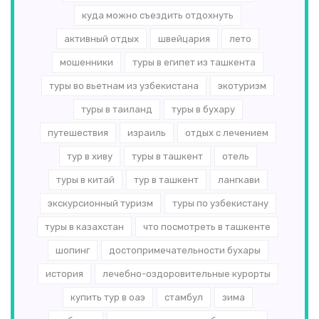
куда можно съездить отдохнуть
активный отдых
швейцария
лето
мошенники
туры в египет из ташкента
туры во вьетнам из узбекистана
экотуризм
туры в таиланд
туры в бухару
путешествия
израиль
отдых с лечением
тур в хиву
туры в ташкент
отель
туры в китай
тур в ташкент
лангкави
экскурсионный туризм
туры по узбекистану
туры в казахстан
что посмотреть в ташкенте
шопинг
достопримечательности бухары
история
лечебно-оздоровительные курорты
купить тур в оаэ
стамбул
зима