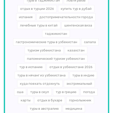
туры в таджикистан
ловля рыбы
отдых в турции 2026
купить тур в дубай
испания
достопримечательности города
лечебные туры в китай
шенгенская виза
таджикистан
гастрономические туры в узбекистан
салала
туризм узбекистана
казахстан
паломнический туризм узбекистан
тур в испанию
отдых в узбекистане 2026
туры в нячанг из узбекистана
туры в индию
куда поехать отдохнуть
экстримальный
сша
туры в сеул
тур в грецию
погода
карты
отдых в бухаре
горнолыжник
туры в австралию
медицина