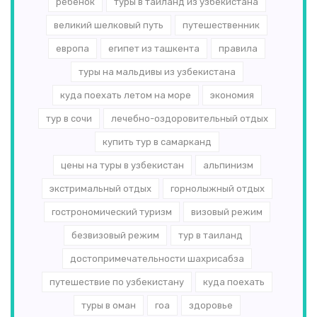
ребенок
туры в таиланд из узбекистана
великий шелковый путь
путешественник
европа
египет из ташкента
правила
туры на мальдивы из узбекистана
куда поехать летом на море
экономия
тур в сочи
лечебно-оздоровительный отдых
купить тур в самарканд
цены на туры в узбекистан
альпинизм
экстримальный отдых
горнолыжный отдых
гострономический туризм
визовый режим
безвизовый режим
тур в таиланд
достопримечательности шахрисабза
путешествие по узбекистану
куда поехать
туры в оман
гоа
здоровье