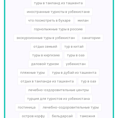
туры в таиланд из ташкента
иностранные туристы в узбекистане
что посмотреть в бухаре
милан
горнолыжные туры в россию
экскурсионные туры в узбекистан
санатории
отдых семьей
тур в китай
туры в киргизию
туры в оаэ
деловой туризм
узбекистан
пляжные туры
туры в дубай из ташкента
отдых в таиланде из ташкента
тур в оаэ
лечебно-оздоровительные центры
турция для туристов из узбекистана
гостиница
лечебно-оздоровительные туры
остров корфу
бельдерсай
таможня