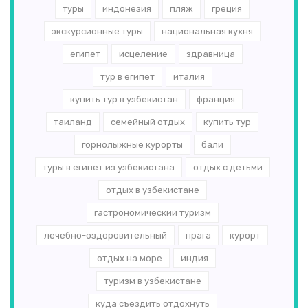
туры
индонезия
пляж
греция
экскурсионные туры
национальная кухня
египет
исцеление
здравница
тур в египет
италия
купить тур в узбекистан
франция
таиланд
семейный отдых
купить тур
горнолыжные курорты
бали
туры в египет из узбекистана
отдых с детьми
отдых в узбекистане
гастрономический туризм
лечебно-оздоровительный
прага
курорт
отдых на море
индия
туризм в узбекистане
куда съездить отдохнуть