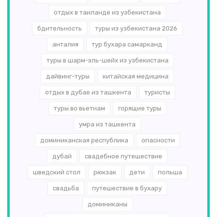
отдых в таиланде из узбекистана
бдительность
туры из узбекистана 2026
анталия
тур бухара самарканд
туры в шарм-эль-шейх из узбекистана
дайвинг-туры
китайская медицина
отдых в дубае из ташкента
туристы
туры во вьетнам
горящие туры
умра из ташкента
доминиканская республика
опасности
дубай
свадебное путешествие
шведский стол
рюкзак
дети
польша
свадьба
путешествие в бухару
доминиканы