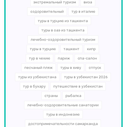
экстремальный туризм
виза
оздоровительный
тур в италию
туры в турцию из ташкента
туры в оаэ из ташкента
лечебно-оздоровительный туризм
туры в турцию
ташкент
кипр
тур в чехию
париж
спа-салон
песчаный пляж
туры в хиву
отпуск
туры из узбекистана
туры в узбекистан 2026
тур в бухару
путешествие в узбекистан
страны
рыбалка
лечебно-оздоровительные санатории
туры в индонезию
достопримечательности самарканда