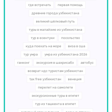
где встречать
первая помощь
древние города узбекистана
великий шёлковый путь
туры в малайзию из узбекистана
тур в есентуки
посольство
куда поехать на море
виза в сша
тур умра
умра из узбекистана 2026
ганконг
экскурсия в шахрисабз
автобус
возврат ндс туристам узбекистан
tax free узбекистан
венеция
перелет на самолете
экскурсионные туры в египет
тур из ташкента в египет