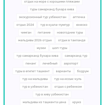
отдых на море с хорошими пляжами
туры самарканд бухара хива
экскурсионный тур узбекистан
аптечка
отдых 2024
тур в куала-лумпур
юнеско
чимган
питание
новогодние туры
мальдивы 2026 отдых
отдых в таиланде
музеи
шоп-туры
тур самарканд бухара хива
самарканд тур
пенанг
лечебный
аэропорт
туры в египет ташкент
варианты
бодрум
тур на мальдивы
тур на иссык-куль
тур в узбекистан
отдых с ребенком
тур в хиву узбекистан
мальдивы из ташкента цена
круиз