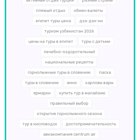
активный отдых турция
разные страны
пляжый отдых
обмен валюты
египет туры цена
дза-дзи-ки
туризм узбекистан 2026
цены на туры в египет
туры с детьми
лечебно-оздоротельный
национальные рецепты
горнолыжные туры в словению
пасха
туры в словению
вино
карловы вары
ярмарки
купить тур в малайзию
правильный выбор
открытие горнолыжного сезона
тур в кисловодск
достопримечательность
авиакомпания centrum air