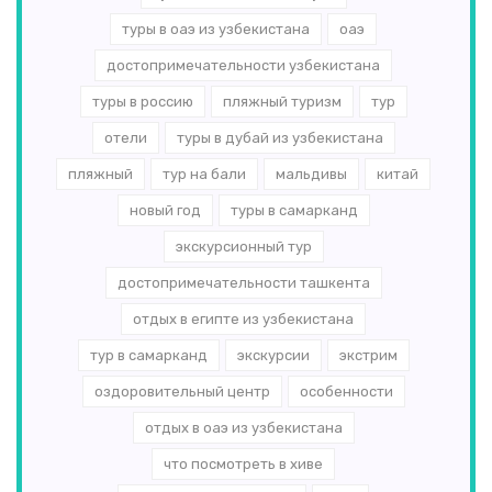
туры в оаэ из узбекистана
оаэ
достопримечательности узбекистана
туры в россию
пляжный туризм
тур
отели
туры в дубай из узбекистана
пляжный
тур на бали
мальдивы
китай
новый год
туры в самарканд
экскурсионный тур
достопримечательности ташкента
отдых в египте из узбекистана
тур в самарканд
экскурсии
экстрим
оздоровительный центр
особенности
отдых в оаэ из узбекистана
что посмотреть в хиве