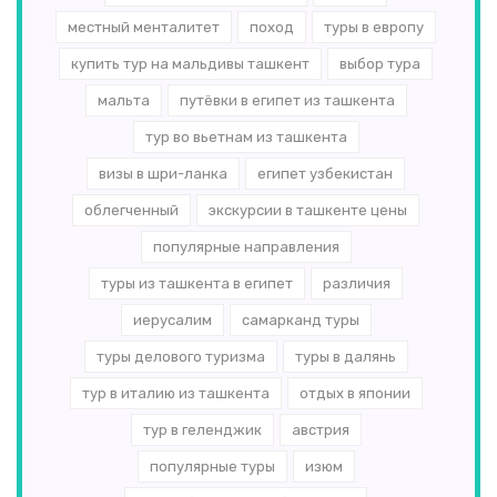
местный менталитет
поход
туры в европу
купить тур на мальдивы ташкент
выбор тура
мальта
путёвки в египет из ташкента
тур во вьетнам из ташкента
визы в шри-ланка
египет узбекистан
облегченный
экскурсии в ташкенте цены
популярные направления
туры из ташкента в египет
различия
иерусалим
самарканд туры
туры делового туризма
туры в далянь
тур в италию из ташкента
отдых в японии
тур в геленджик
австрия
популярные туры
изюм