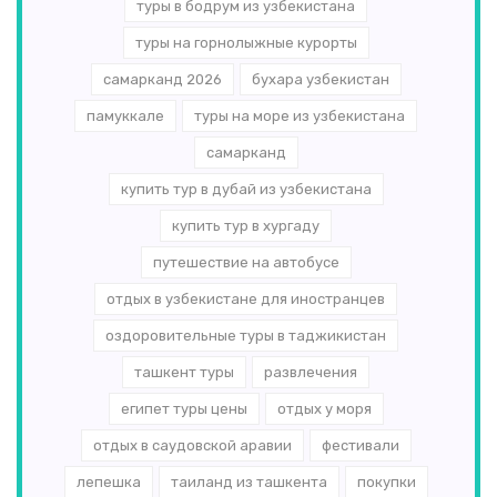
туры в бодрум из узбекистана
туры на горнолыжные курорты
самарканд 2026
бухара узбекистан
памуккале
туры на море из узбекистана
самарканд
купить тур в дубай из узбекистана
купить тур в хургаду
путешествие на автобусе
отдых в узбекистане для иностранцев
оздоровительные туры в таджикистан
ташкент туры
развлечения
египет туры цены
отдых у моря
отдых в саудовской аравии
фестивали
лепешка
таиланд из ташкента
покупки