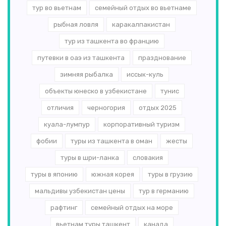
тур во вьетнам
семейный отдых во вьетнаме
рыбная ловля
каракалпакистан
тур из ташкента во францию
путевки в оаэ из ташкента
празднование
зимняя рыбалка
иссык-куль
объекты юнеско в узбекистане
тунис
отличия
черногория
отдых 2025
куала-лумпур
корпоративный туризм
фобии
туры из ташкента в оман
жесты
туры в шри-ланка
словакия
туры в японию
южная корея
туры в грузию
мальдивы узбекистан цены
тур в германию
рафтинг
семейный отдых на море
вьетнам туры ташкент
канада