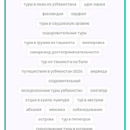
туры в оман из узбекистана
шри-ланка
финляндия
серфинг
туры в саудовскую аравию
оздоровительные туры
туры в грузию из ташкента
экипировка
самарканд достопримечательности
тур из ташкента на бали
путешествие в узбекистан 2026
аюрведа
оздровительный
экскурсионные туры узбекистан
сингапур
отдых в куала-лумпуре
тур в австрию
абхазия
мексика
собеседование
острова
тур в пятигорск
горнолыжные туры в испанию