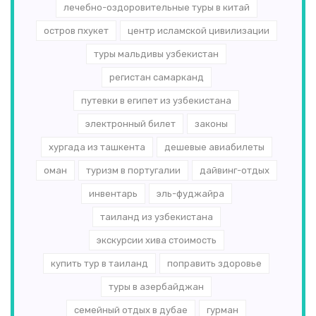
лечебно-оздоровительные туры в китай
остров пхукет
центр исламской цивилизации
туры мальдивы узбекистан
регистан самарканд
путевки в египет из узбекистана
электронный билет
законы
хургада из ташкента
дешевые авиабилеты
оман
туризм в португалии
дайвинг-отдых
инвентарь
эль-­фуджайра
таиланд из узбекистана
экскурсии хива стоимость
купить тур в таиланд
поправить здоровье
туры в азербайджан
семейный отдых в дубае
гурман