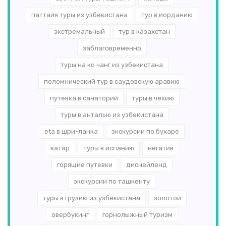
паттайя туры из узбекистана
тур в иорданию
экстремальный
тур в казахстан
заблаговременно
туры на ко чанг из узбекистана
поломнический тур в саудовскую аравию
путевка в санаторий
туры в чехию
туры в анталью из узбекистана
eta в шри-ланка
экскурсии по бухаре
катар
туры в испанию
негатив
горящие путевки
диснейленд
экскурсии по ташкенту
туры в грузию из узбекистана
золотой
овербукинг
горнолыжный туризм