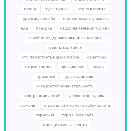
города
тур в турцию
отдых в египте
туры в шахрисабз
медицинская страховка
еда
поездка
оздоровительный туризм
лечебно-оздоровительный санаторий
туры на мальдивы
что посмотреть в шахрисабзе
санаторий
отдых в омане
проживание
грузия
праздник
тур во францию
хива достопримечательности
гастрономический
узбекистан туризм
гурманы
отдых во вьетнаме из узбекистана
германия
тур в шахрисабз
мальдивы из ташкента