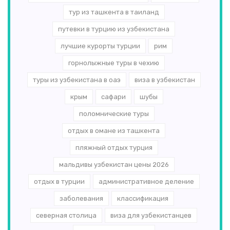
тур из ташкента в таиланд
путевки в турцию из узбекистана
лучшие курорты турции
рим
горнолыжные туры в чехию
туры из узбекистана в оаэ
виза в узбекистан
крым
сафари
шубы
поломнические туры
отдых в омане из ташкента
пляжный отдых турция
мальдивы узбекистан цены 2026
отдых в турции
административное деление
заболевания
классификация
северная столица
виза для узбекистанцев