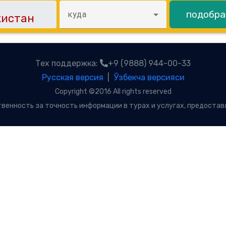
подобра
куда
Тех поддержка:
+9 (9888) 944-00-33
Русская версия
|
Ўзбекча версияси
Copyright ©2016 All rights reserved
твенность за точность информации в турах и услугах, предостав