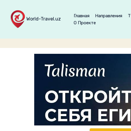
Главная
Направления
Т
World-Travel.uz
О Проекте