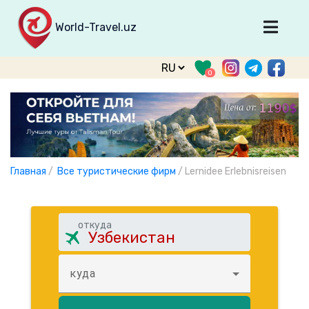
World-Travel.uz
Главная
0
Направления
Туры
Тур. фирмы
Табло прилета
Главная
/
Все туристические фирм
/
Lernidee Erlebnisreisen
О туризме
О проекте
откуда
Войти
Зарегистрироваться
куда
support@world-travel.uz