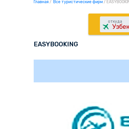
Главная
/
Все туристические фирм
/
EASYBOOKI
откуда
EASYBOOKING