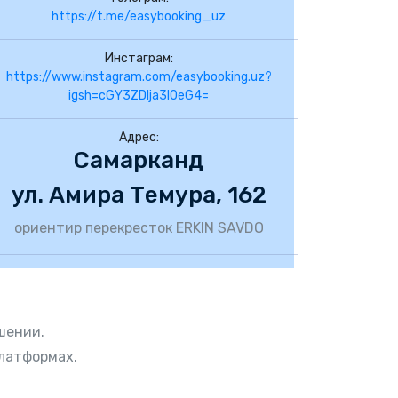
https://t.me/easybooking_uz
Инстаграм:
https://www.instagram.com/easybooking.uz?
igsh=cGY3ZDlja3I0eG4=
Адрес:
Самарканд
ул. Амира Темура, 162
ориентир перекресток ERKIN SAVDO
шении.
латформах.