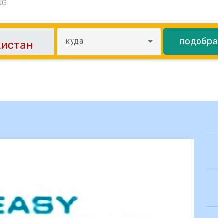
NG
подобра
куда