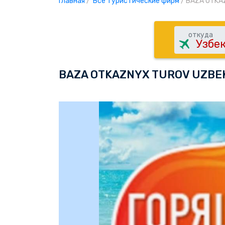
Главная
/
Все туристические фирм
/
BAZA OTKA
откуда
BAZA OTKAZNYX TUROV UZBE