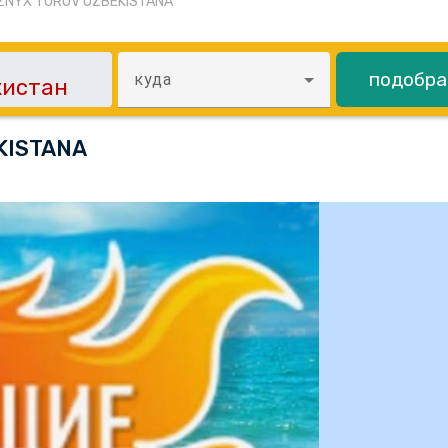
ZNYX TUROV UZBEKISTANA
подобра
куда
KISTANA