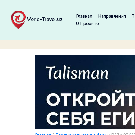
Главная
Направления
Т
World-Travel.uz
О Проекте