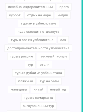
лечебно-оздоровительный
прага
курорт
отдых на море
индия
туризм в узбекистане
куда съездить отдохнуть
туры в оаэ из узбекистана
оаэ
достопримечательности узбекистана
туры в россию
пляжный туризм
тур
отели
туры в дубай из узбекистана
пляжный
тур на бали
мальдивы
китай
новый год
туры в самарканд
экскурсионный тур