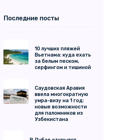
Последние посты
10 лучших пляжей
Вьетнама: куда ехать
за белым песком,
серфингом и тишиной
Саудовская Аравия
ввела многократную
умра-визу на 1 год:
новые возможности
для паломников из
Узбекистана
В Дубае открылся