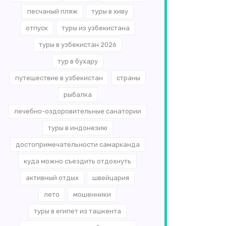
песчаный пляж
туры в хиву
отпуск
туры из узбекистана
туры в узбекистан 2026
тур в бухару
путешествие в узбекистан
страны
рыбалка
лечебно-оздоровительные санатории
туры в индонезию
достопримечательности самарканда
куда можно съездить отдохнуть
активный отдых
швейцария
лето
мошенники
туры в египет из ташкента