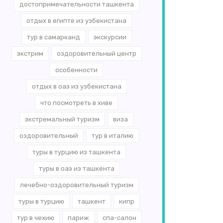
достопримечательности ташкента
отдых в египте из узбекистана
тур в самарканд
экскурсии
экстрим
оздоровительный центр
особенности
отдых в оаэ из узбекистана
что посмотреть в хиве
экстремальный туризм
виза
оздоровительный
тур в италию
туры в турцию из ташкента
туры в оаэ из ташкента
лечебно-оздоровительный туризм
туры в турцию
ташкент
кипр
тур в чехию
париж
спа-салон