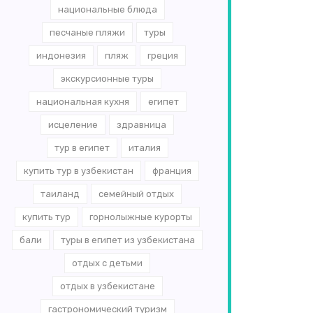
национальные блюда
песчаные пляжи
туры
индонезия
пляж
греция
экскурсионные туры
национальная кухня
египет
исцеление
здравница
тур в египет
италия
купить тур в узбекистан
франция
таиланд
семейный отдых
купить тур
горнолыжные курорты
бали
туры в египет из узбекистана
отдых с детьми
отдых в узбекистане
гастрономический туризм