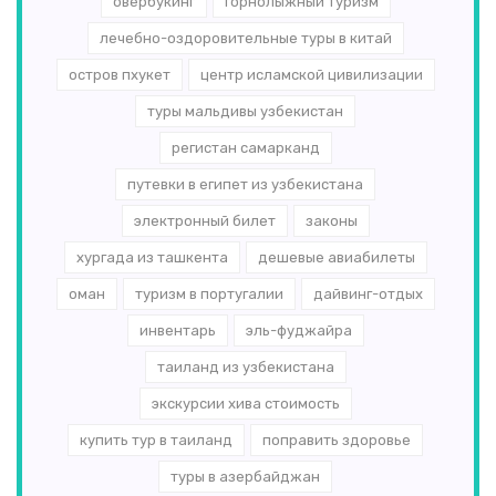
овербукинг
горнолыжный туризм
лечебно-оздоровительные туры в китай
остров пхукет
центр исламской цивилизации
туры мальдивы узбекистан
регистан самарканд
путевки в египет из узбекистана
электронный билет
законы
хургада из ташкента
дешевые авиабилеты
оман
туризм в португалии
дайвинг-отдых
инвентарь
эль-­фуджайра
таиланд из узбекистана
экскурсии хива стоимость
купить тур в таиланд
поправить здоровье
туры в азербайджан