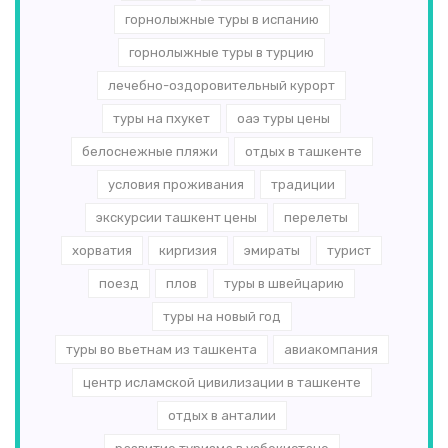
горнолыжные туры в испанию
горнолыжные туры в турцию
лечебно-оздоровительный курорт
туры на пхукет
оаэ туры цены
белоснежные пляжи
отдых в ташкенте
условия проживания
традиции
экскурсии ташкент цены
перелеты
хорватия
киргизия
эмираты
турист
поезд
плов
туры в швейцарию
туры на новый год
туры во вьетнам из ташкента
авиакомпания
центр исламской цивилизации в ташкенте
отдых в анталии