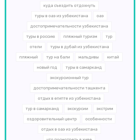
куда съездить отдохнуть
туры в оаэ из узбекистана
оаэ
достопримечательности узбекистана
туры в россию
пляжный туризм
тур
отели
туры в дубай из узбекистана
пляжный
тур на бали
мальдивы
китай
новый год
туры в самарканд
экскурсионный тур
достопримечательности ташкента
отдых в египте из узбекистана
тур в самарканд
экскурсии
экстрим
оздоровительный центр
особенности
отдых в оаэ из узбекистана
что посмотреть в хиве