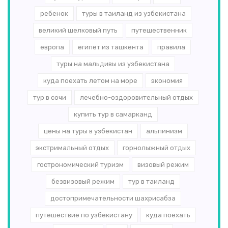
ребенок
туры в таиланд из узбекистана
великий шелковый путь
путешественник
европа
египет из ташкента
правила
туры на мальдивы из узбекистана
куда поехать летом на море
экономия
тур в сочи
лечебно-оздоровительный отдых
купить тур в самарканд
цены на туры в узбекистан
альпинизм
экстримальный отдых
горнолыжный отдых
гострономический туризм
визовый режим
безвизовый режим
тур в таиланд
достопримечательности шахрисабза
путешествие по узбекистану
куда поехать