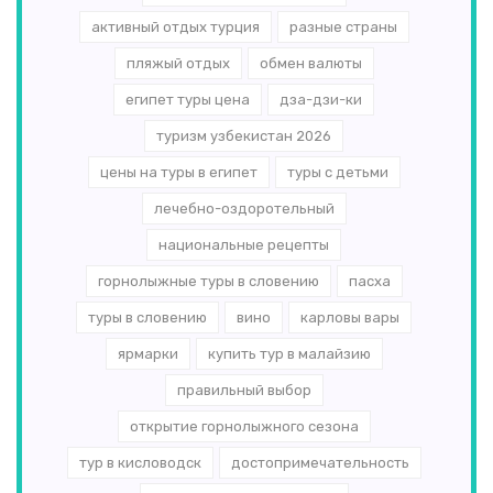
активный отдых турция
разные страны
пляжый отдых
обмен валюты
египет туры цена
дза-дзи-ки
туризм узбекистан 2026
цены на туры в египет
туры с детьми
лечебно-оздоротельный
национальные рецепты
горнолыжные туры в словению
пасха
туры в словению
вино
карловы вары
ярмарки
купить тур в малайзию
правильный выбор
открытие горнолыжного сезона
тур в кисловодск
достопримечательность