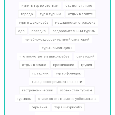
купить тур во вьетнам
отдых на пляже
города
тур в турцию
отдых в египте
туры в шахрисабз
медицинская страховка
еда
поездка
оздоровительный туризм
лечебно-оздоровительный санаторий
туры на мальдивы
что посмотреть в шахрисабзе
санаторий
отдых в омане
проживание
грузия
праздник
тур во францию
хива достопримечательности
гастрономический
узбекистан туризм
гурманы
отдых во вьетнаме из узбекистана
германия
тур в шахрисабз