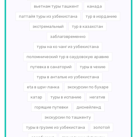
вьетнам туры ташкент
канада
паттайя туры из узбекистана
тур в иорданию
экстремальный
тур в казахстан
заблаговременно
туры на ко чанг из узбекистана
поломнический тур в саудовскую аравию
путевка в санаторий
туры в чехию
туры в анталью из узбекистана
eta в шри-ланка
экскурсии по бухаре
катар
туры в испанию
негатив
горящие путевки
диснейленд
экскурсии по ташкенту
туры в грузию из узбекистана
золотой