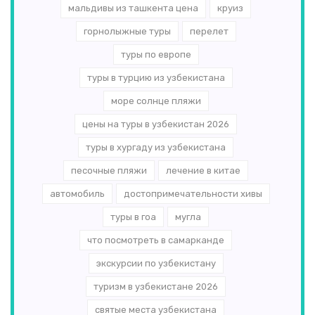
мальдивы из ташкента цена
круиз
горнолыжные туры
перелет
туры по европе
туры в турцию из узбекистана
море солнце пляжи
цены на туры в узбекистан 2026
туры в хургаду из узбекистана
песочные пляжи
лечение в китае
автомобиль
достопримечательности хивы
туры в гоа
мугла
что посмотреть в самарканде
экскурсии по узбекистану
туризм в узбекистане 2026
святые места узбекистана