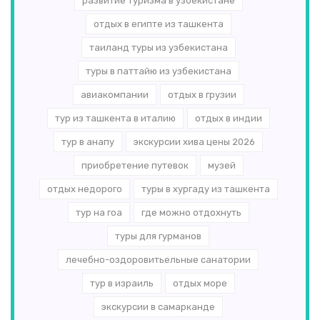
развитие туризма в узбекистане
отдых в египте из ташкента
таиланд туры из узбекистана
туры в паттайю из узбекистана
авиакомпании
отдых в грузии
тур из ташкента в италию
отдых в индии
тур в анапу
экскурсии хива цены 2026
приобретение путевок
музей
отдых недорого
туры в хургаду из ташкента
тур на гоа
где можно отдохнуть
туры для гурманов
лечебно-оздоровитьельные санатории
тур в израиль
отдых море
экскурсии в самарканде