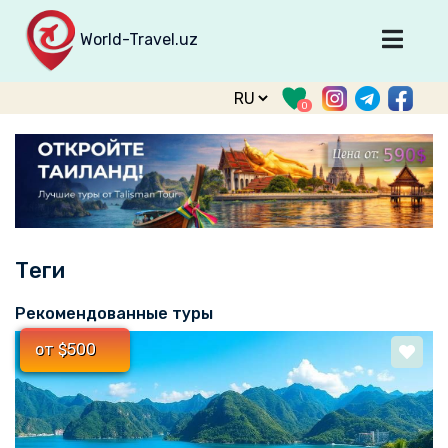
World-Travel.uz
Главная
0
Направления
Туры
Тур. фирмы
Табло прилета
Теги
О туризме
О проекте
Рекомендованные туры
Войти
от $500
Зарегистрироваться
support@world-travel.uz