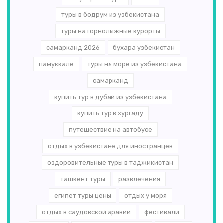
туры в бодрум из узбекистана
туры на горнолыжные курорты
самарканд 2026
бухара узбекистан
памуккале
туры на море из узбекистана
самарканд
купить тур в дубай из узбекистана
купить тур в хургаду
путешествие на автобусе
отдых в узбекистане для иностранцев
оздоровительные туры в таджикистан
ташкент туры
развлечения
египет туры цены
отдых у моря
отдых в саудовской аравии
фестивали