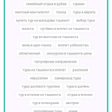
семейный отдых в дубае
гурман
местный менталитет
поход
туры в европу
купить тур на мальдивы ташкент
выбор тура
мальта
путёвки в египет из ташкента
тур во вьетнам из ташкента
визы в шри-ланка
египет узбекистан
облегченный
экскурсии в ташкенте цены
популярные направления
туры из ташкента в египет
различия
иерусалим
самарканд туры
туры делового туризма
туры в далянь
тур в италию из ташкента
отдых в японии
тур в геленджик
австрия
популярные туры
изюм