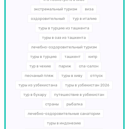
экстремальный туризм
виза
оздоровительный
тур в италию
туры в турцию из ташкента
туры в оаэ из ташкента
лечебно-оздоровительный туризм
туры в турцию
ташкент
кипр
тур в чехию
париж
спа-салон
песчаный пляж
туры в хиву
отпуск
туры из узбекистана
туры в узбекистан 2026
тур в бухару
путешествие в узбекистан
страны
рыбалка
лечебно-оздоровительные санатории
туры в индонезию