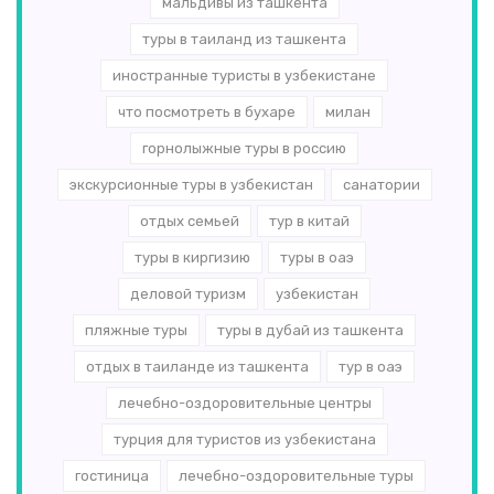
мальдивы из ташкента
туры в таиланд из ташкента
иностранные туристы в узбекистане
что посмотреть в бухаре
милан
горнолыжные туры в россию
экскурсионные туры в узбекистан
санатории
отдых семьей
тур в китай
туры в киргизию
туры в оаэ
деловой туризм
узбекистан
пляжные туры
туры в дубай из ташкента
отдых в таиланде из ташкента
тур в оаэ
лечебно-оздоровительные центры
турция для туристов из узбекистана
гостиница
лечебно-оздоровительные туры