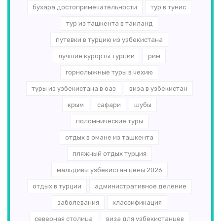
бухара достопримечательности
тур в тунис
тур из ташкента в таиланд
путевки в турцию из узбекистана
лучшие курорты турции
рим
горнолыжные туры в чехию
туры из узбекистана в оаэ
виза в узбекистан
крым
сафари
шубы
поломнические туры
отдых в омане из ташкента
пляжный отдых турция
мальдивы узбекистан цены 2026
отдых в турции
административное деление
заболевания
классификация
северная столица
виза для узбекистанцев