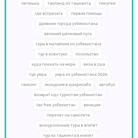
лепешка
таиланд из ташкента
покупки
где встречать
первая помощь
древние города узбекистана
великий шёлковый путь
туры в малайзию из узбекистана
тур в есентуки
посольство
куда поехать на море
виза в сша
тур умра
умра из узбекистана 2026
ганконг
экскурсия в шахрисабз
автобус
возврат ндс туристам узбекистан
tax free узбекистан
венеция
перелет на самолете
экскурсионные туры в египет
тур из ташкента в египет