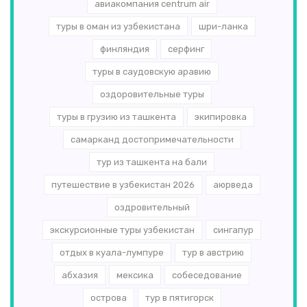
авиакомпания centrum air
туры в оман из узбекистана
шри-ланка
финляндия
серфинг
туры в саудовскую аравию
оздоровительные туры
туры в грузию из ташкента
экипировка
самарканд достопримечательности
тур из ташкента на бали
путешествие в узбекистан 2026
аюрведа
оздровительный
экскурсионные туры узбекистан
сингапур
отдых в куала-лумпуре
тур в австрию
абхазия
мексика
собеседование
острова
тур в пятигорск