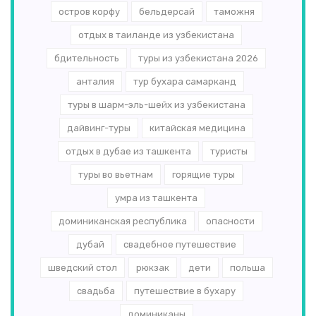
остров корфу
бельдерсай
таможня
отдых в таиланде из узбекистана
бдительность
туры из узбекистана 2026
анталия
тур бухара самарканд
туры в шарм-эль-шейх из узбекистана
дайвинг-туры
китайская медицина
отдых в дубае из ташкента
туристы
туры во вьетнам
горящие туры
умра из ташкента
доминиканская республика
опасности
дубай
свадебное путешествие
шведский стол
рюкзак
дети
польша
свадьба
путешествие в бухару
доминиканы