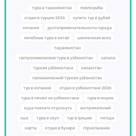
туры в таджикистан
ловля рыбы
отдых в турции 2026
купить тур в дубай
испания
достопримечательности города
лечебные туры в китай
шенгенская виза
таджикистан
гастрономические туры в узбекистан
салала
туризм узбекистана
казахстан
паломнический туризм узбекистан
тур в испанию
отдых в узбекистане 2026
туры в нячанг из узбекистана
туры в индию
куда поехать отдохнуть
экстримальный
сша
туры в сеул
тур в грецию
погода
карты
отдых в бухаре
горнолыжник