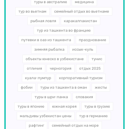
туры в австралию
медицина
тур во вьетнам
семейный отдых во вьетнаме
рыбная ловля
каракалпакистан
тур из ташкента во францию
путевки в оаэ из ташкента
празднование
зимняя рыбалка
иссык-куль
объекты юнеско в узбекистане
тунис
отличия
черногория
отдых 2025
куала-лумпур
корпоративный туризм
фобии
туры из ташкента в оман
жесты
туры в шри-ланка
словакия
туры в японию
южная корея
туры в грузию
мальдивы узбекистан цены
тур в германию
рафтинг
семейный отдых на море