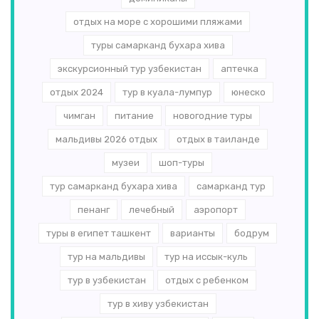
отдых на море с хорошими пляжами
туры самарканд бухара хива
экскурсионный тур узбекистан
аптечка
отдых 2024
тур в куала-лумпур
юнеско
чимган
питание
новогодние туры
мальдивы 2026 отдых
отдых в таиланде
музеи
шоп-туры
тур самарканд бухара хива
самарканд тур
пенанг
лечебный
аэропорт
туры в египет ташкент
варианты
бодрум
тур на мальдивы
тур на иссык-куль
тур в узбекистан
отдых с ребенком
тур в хиву узбекистан