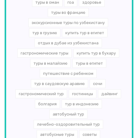
туры в оман
гоа
здоровье
туры во францию
экскурсионные туры по узбекистану
тур в грузию
купить тур в египет
отдых в дубае из узбекистана
гастрономические туры
купить тур в бухару
туры в малайзию
туры в египет
путешествие с ребенком
тур в саудовскую аравию
сочи
гастрономический тур
гостиницы
дайвинг
болгария
тур в индонезию
автобусный тур
лечебно-оздоровительный тур
автобусные туры
советы