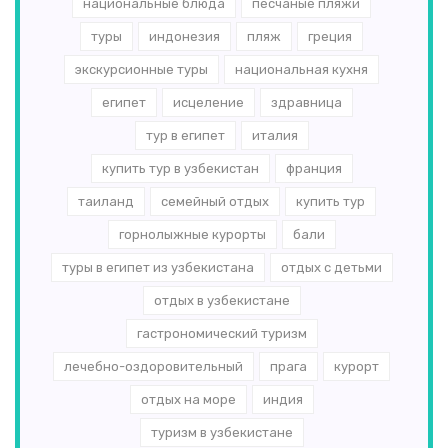
национальные блюда
песчаные пляжи
туры
индонезия
пляж
греция
экскурсионные туры
национальная кухня
египет
исцеление
здравница
тур в египет
италия
купить тур в узбекистан
франция
таиланд
семейный отдых
купить тур
горнолыжные курорты
бали
туры в египет из узбекистана
отдых с детьми
отдых в узбекистане
гастрономический туризм
лечебно-оздоровительный
прага
курорт
отдых на море
индия
туризм в узбекистане