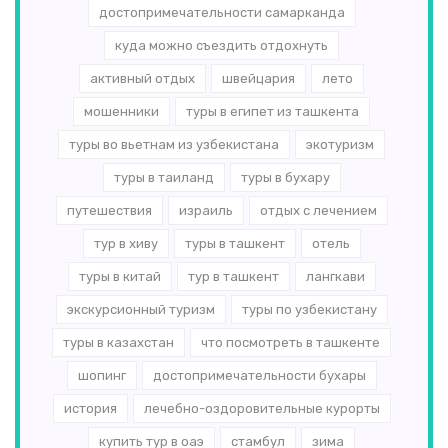
достопримечательности самарканда
куда можно съездить отдохнуть
активный отдых
швейцария
лето
мошенники
туры в египет из ташкента
туры во вьетнам из узбекистана
экотуризм
туры в таиланд
туры в бухару
путешествия
израиль
отдых с лечением
тур в хиву
туры в ташкент
отель
туры в китай
тур в ташкент
лангкави
экскурсионный туризм
туры по узбекистану
туры в казахстан
что посмотреть в ташкенте
шопинг
достопримечательности бухары
история
лечебно-оздоровительные курорты
купить тур в оаэ
стамбул
зима