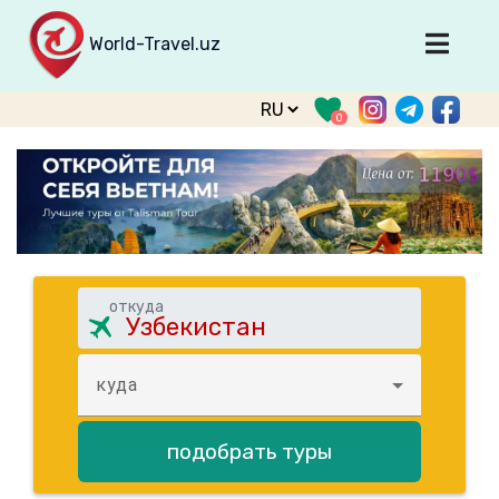
World-Travel.uz
Главная
0
Направления
Туры
Тур. фирмы
Табло прилета
О туризме
откуда
О проекте
Войти
куда
Зарегистрироваться
подобрать туры
support@world-travel.uz