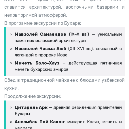
славится архитектурой, восточными базарами и
неповторимой атмосферой.
В программе экскурсии по Бухаре:
Мавзолей Саманидов
(IX–X вв.) — уникальный
памятник исламской архитектуры
Мавзолей Чашма Аюб
(XII–XVI вв.), связанный с
легендой о пророке Иове
Мечеть Боло-Хауз
— действующая пятничная
мечеть бухарских эмиров
Обед в традиционной чайхане с блюдами узбекской
кухни.
Продолжение экскурсии:
Цитадель Арк
— древняя резиденция правителей
Бухары
Ансамбль Пой Калон
: минарет Калян, мечеть и
медресе