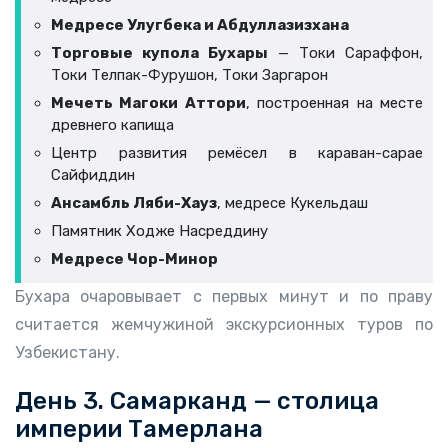
Медресе Улугбека и Абдуллазизхана
Торговые купола Бухары
— Токи Сараффон,
Токи Телпак-Фурушон, Токи Заргарон
Мечеть Магоки Аттори
, построенная на месте
древнего капища
Центр развития ремёсел в караван-сарае
Сайфиддин
Ансамбль Ляби-Хауз
, медресе Кукельдаш
Памятник Ходже Насреддину
Медресе Чор-Минор
Бухара очаровывает с первых минут и по праву
считается жемчужиной экскурсионных туров по
Узбекистану.
День 3. Самарканд — столица
империи Тамерлана