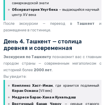
самаркандской знати
Обсерватория Улугбека
— выдающийся научный
центр XV века
После экскурсии — переезд в
Ташкент
и
размещение в гостинице.
День 4. Ташкент — столица
древняя и современная
Экскурсия по Ташкенту
познакомит вас с главным
городом страны — современным мегаполисом с
историей более
2000 лет
.
Вы увидите:
Комплекс Хаст-Имам
, где хранится подлинный
Коран Османа
(VII век)
Медресе Барак-Хана и Кукельдаш
Восточный базар Чорсу
— сердце старого