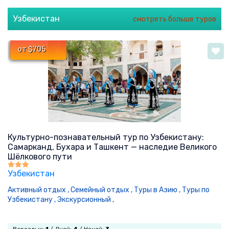
Узбекистан
смотреть больше туров
от $705
Культурно-познавательный тур по Узбекистану:
Самарканд, Бухара и Ташкент — наследие Великого
Шёлкового пути
Узбекистан
Активный отдых ,
Семейный отдых ,
Туры в Азию ,
Туры по
Узбекистану ,
Экскурсионный ,
Взрослых:
1
/ Дней:
4
/ Ночей:
3