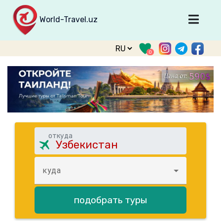
World-Travel.uz
Главная
0
Направления
Туры
Тур. фирмы
Табло прилета
О туризме
откуда
О проекте
Войти
куда
Зарегистрироваться
подобрать туры
support@world-travel.uz