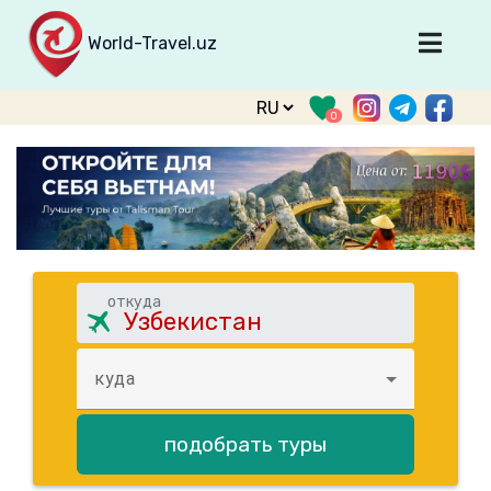
World-Travel.uz
Главная
0
Направления
Туры
Тур. фирмы
Табло прилета
О туризме
откуда
О проекте
Войти
куда
Зарегистрироваться
подобрать туры
support@world-travel.uz