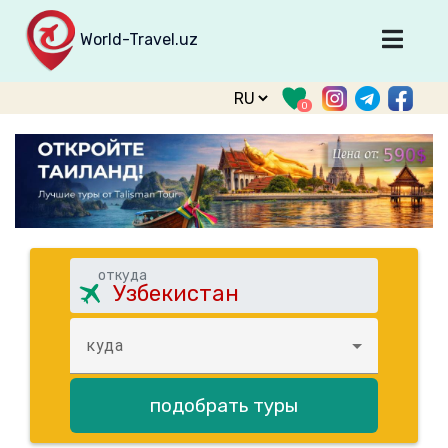
World-Travel.uz
Главная
0
Направления
Туры
Тур. фирмы
Табло прилета
О туризме
откуда
О проекте
Войти
куда
Зарегистрироваться
подобрать туры
support@world-travel.uz