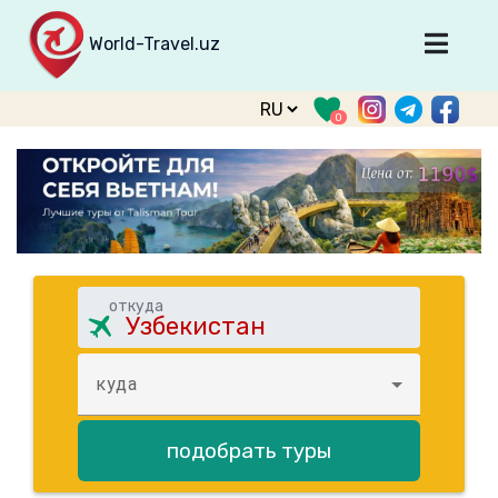
World-Travel.uz
Главная
0
Направления
Туры
Тур. фирмы
Табло прилета
О туризме
откуда
О проекте
Войти
куда
Зарегистрироваться
подобрать туры
support@world-travel.uz