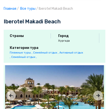
Главная
/
Все туры
/
Iberotel Makadi Beach
Iberotel Makadi Beach
Страны
Город
Хургада
Категории тура
Пляжные туры ,
Семейный отдых ,
Активный отдых
,
Семейный отдых ,