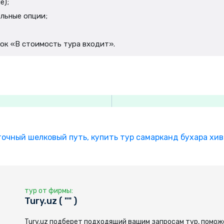
е);
льные опции;
сок «В стоимость тура входит».
точный шелковый путь,
купить тур самарканд бухара хив
тур от фирмы:
Tury.uz ( "" )
Tury.uz подберет подходящий вашим запросам тур, помож