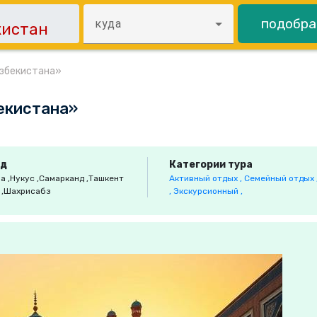
подобра
куда
Узбекистана»
екистана»
од
Категории тура
ра
,Нукус
,Самарканд
,Ташкент
Активный отдых ,
Семейный отдых 
а
,Шахрисабз
,
Экскурсионный ,