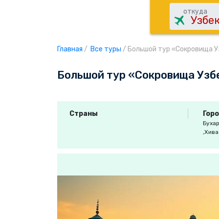
откуда
Главная
/
Все туры
/
Большой тур «Сокровища 
Большой тур «Сокровища Узб
Страны
Гор
Буха
,Хив