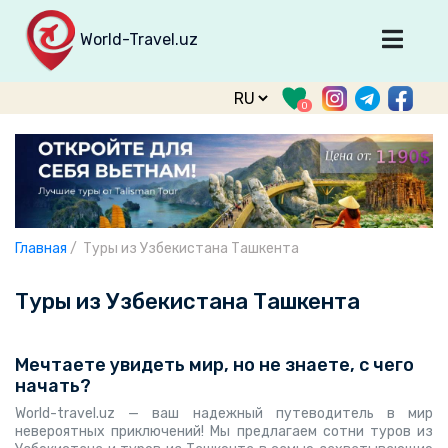
World-Travel.uz
Главная
0
Направления
Туры
Тур. фирмы
Табло прилета
Главная
/
Туры из Узбекистана Ташкента
О туризме
Туры из Узбекистана Ташкента
О проекте
Войти
Мечтаете увидеть мир, но не знаете, с чего
начать?
Зарегистрироваться
World-travel.uz — ваш надежный путеводитель в мир
support@world-travel.uz
невероятных приключений! Мы предлагаем сотни туров из