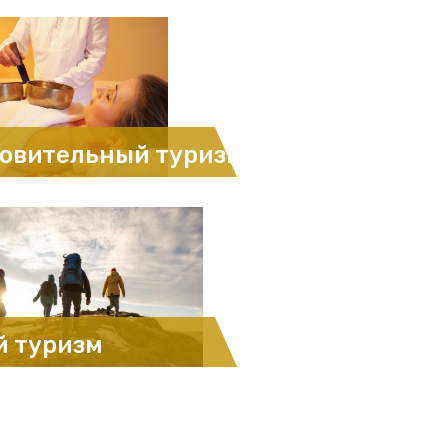
овительный туризм
й туризм