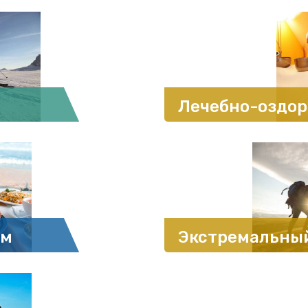
Лечебно-оздор
зм
Экстремальны