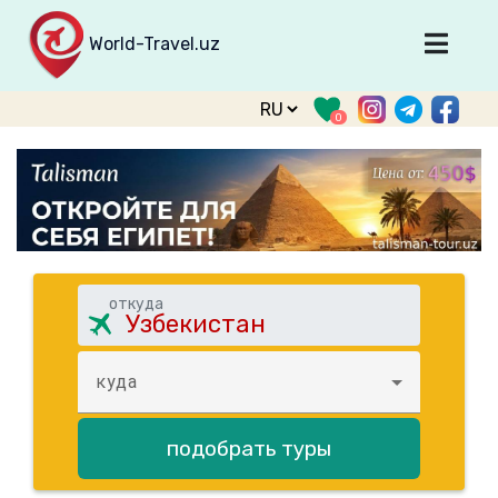
World-Travel.uz
Главная
0
Направления
Туры
Тур. фирмы
Табло прилета
О туризме
откуда
О проекте
куда
Войти
Зарегистрироваться
подобрать туры
support@world-travel.uz