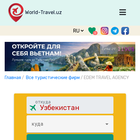
World-Travel.uz
Главная
0
Направления
Туры
Тур. фирмы
Табло прилета
Главная
/
Все туристические фирм
/
EDEM TRAVEL AGENCY
О туризме
О проекте
откуда
Войти
Зарегистрироваться
куда
support@world-travel.uz