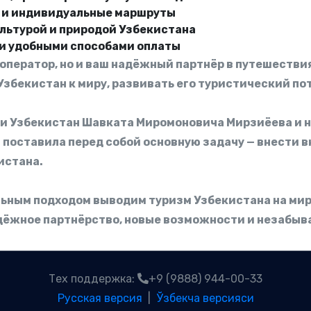
 и индивидуальные маршруты
ультурой и природой Узбекистана
и удобными способами оплаты
роператор, но и ваш надёжный партнёр в путешестви
збекистан к миру, развивать его туристический п
 Узбекистан Шавката Миромоновича Мирзиёева и на
 поставила перед собой основную задачу — внести в
истана.
ьным подходом выводим туризм Узбекистана на мир
адёжное партнёрство, новые возможности и незабыв
Тех поддержка:
+9 (9888) 944-00-33
Русская версия
|
Ўзбекча версияси