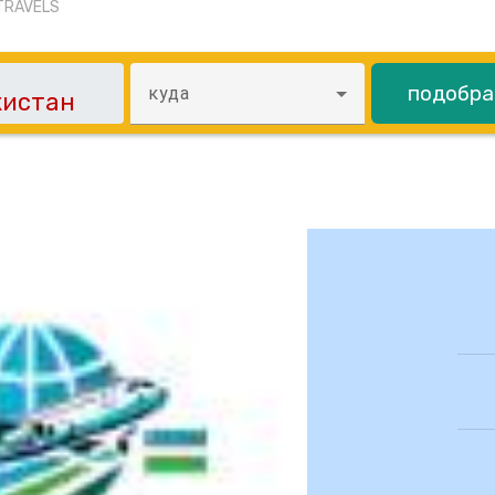
TRAVELS
подобра
куда