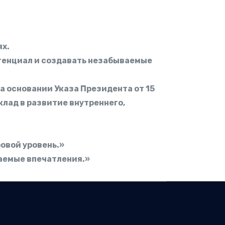
ях.
отенциал и создавать незабываемые
 основании Указа Президента от 15
клад в развитие внутреннего,
овой уровень.»
аемые впечатления.»