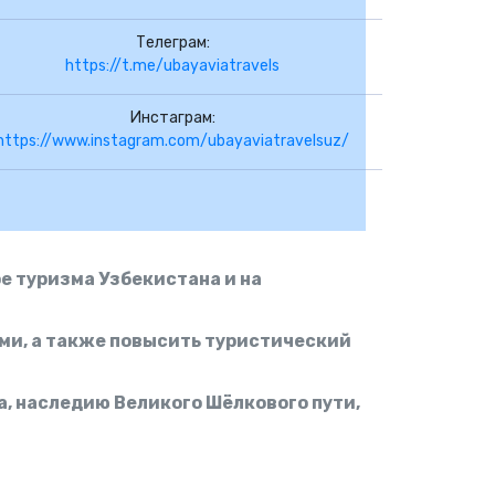
Телеграм:
https://t.me/ubayaviatravels
Инстаграм:
https://www.instagram.com/ubayaviatravelsuz/
е туризма Узбекистана и на
ми, а также повысить туристический
, наследию Великого Шёлкового пути,