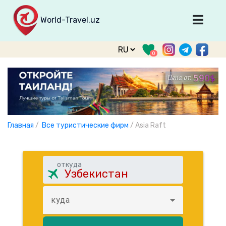
World-Travel.uz
Главная
0
Направления
Туры
Тур. фирмы
Табло прилета
Главная
/
Все туристические фирм
/
Asia Raft
О туризме
О проекте
откуда
Войти
Зарегистрироваться
куда
support@world-travel.uz