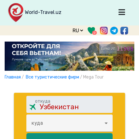
World-Travel.uz
Главная
0
Направления
Туры
Тур. фирмы
Табло прилета
Главная
/
Все туристические фирм
/
Mega Tour
О туризме
О проекте
откуда
Войти
Зарегистрироваться
куда
support@world-travel.uz