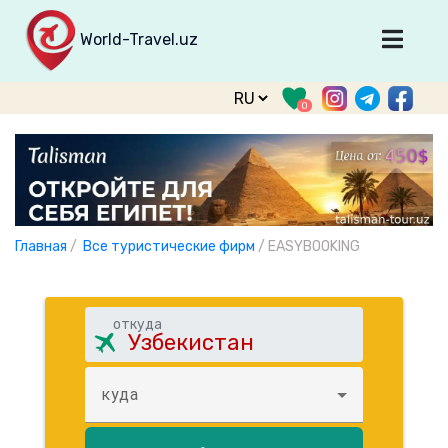
World-Travel.uz
Главная
0
Направления
Туры
Тур. фирмы
Табло прилета
Главная
/
Все туристические фирм
/
EASYBOOKING
О туризме
О проекте
откуда
Войти
Зарегистрироваться
куда
support@world-travel.uz