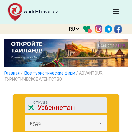
World-Travel.uz
Главная
0
Направления
Туры
Тур. фирмы
Табло прилета
Главная
/
Все туристические фирм
/
ADVANTOUR
О туризме
ТУРИСТИЧЕСКОЕ АГЕНТСТВО
О проекте
Войти
откуда
Зарегистрироваться
куда
support@world-travel.uz