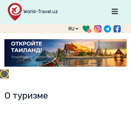
World-Travel.uz
Главная
0
Направления
Туры
Тур. фирмы
Табло прилета
О туризме
О проекте
О туризме
Войти
Зарегистрироваться
support@world-travel.uz