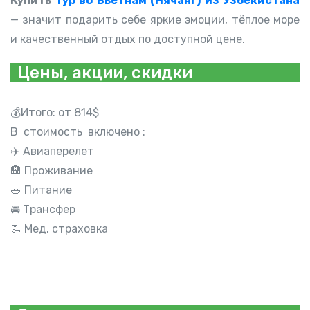
Купить
тур во Вьетнам (Нячанг) из Узбекистана
— значит подарить себе яркие эмоции, тёплое море
и качественный отдых по доступной цене.
Цены, акции, скидки
💰Итого: от 814$
В стоимость включено :
✈️ Авиаперелет
🏨 Проживание
🥗 Питание
🚘 Трансфер
📃 Мед. страховка