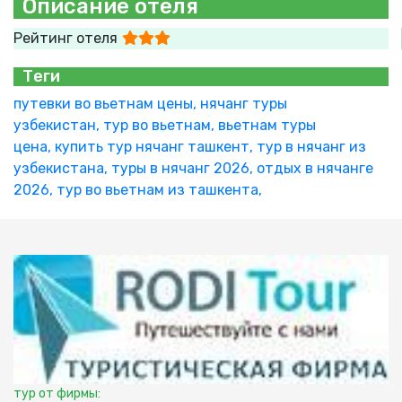
Описание отеля
Рейтинг отеля
Теги
путевки во вьетнам цены,
нячанг туры
узбекистан,
тур во вьетнам,
вьетнам туры
цена,
купить тур нячанг ташкент,
тур в нячанг из
узбекистана,
туры в нячанг 2026,
отдых в нячанге
2026,
тур во вьетнам из ташкента,
тур от фирмы: