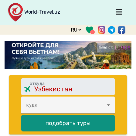
World-Travel.uz
Главная
0
Направления
Туры
Тур. фирмы
Табло прилета
О туризме
откуда
О проекте
Войти
куда
Зарегистрироваться
подобрать туры
support@world-travel.uz