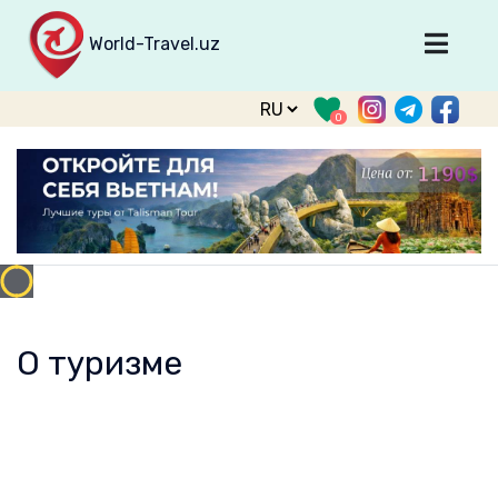
World-Travel.uz
Главная
0
Направления
Туры
Тур. фирмы
Табло прилета
О туризме
О проекте
О туризме
Войти
Зарегистрироваться
support@world-travel.uz