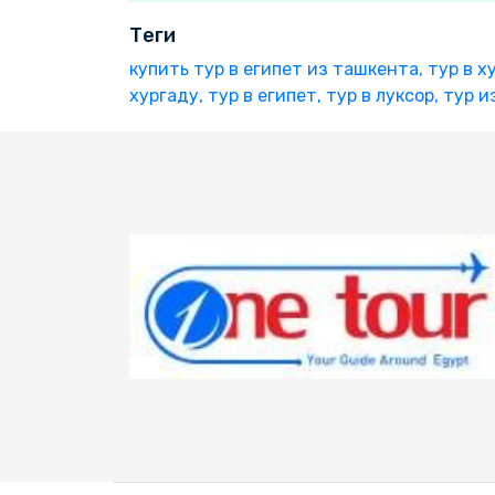
Теги
купить тур в египет из ташкента,
тур в х
хургаду,
тур в египет,
тур в луксор,
тур и