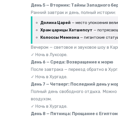
День 5 — Вторник: Тайны Западного бе
Ранний завтрак и день, полный истории:
Долина Царей
— место упокоения вели
Храм царицы Хатшепсут
— потрясающ
Колоссы Мемнона
— гигантские статуи
Вечером — световое и звуковое шоу в Кар
✓ Ночь в Луксоре.
День 6 — Среда: Возвращение к морю
После завтрака — переезд обратно в Хург
✓ Ночь в Хургаде.
День 7 — Четверг: Последний день у мо
Полный день свободного отдыха. Можно 
воздухом.
✓ Ночь в Хургаде.
День 8 — Пятница: Прощание с Египтом