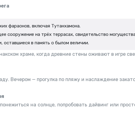
рега
ких фараонов, включая Тутанхамона.
ее сооружение на трёх террасах, свидетельство могуществ
, оставшиеся в память о былом величии.
накском храме, когда древние стены оживают в игре све
аду. Вечером — прогулка по пляжу и наслаждение закат
ря
понежиться на солнце, попробовать дайвинг или прос