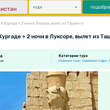
подобра
куда
 в Хургаде + 2 ночи в Луксоре, вылет из Ташкента
Хургаде + 2 ночи в Луксоре, вылет из Та
од
Категории тура
ада
Пляжные туры ,
Семейный отдых ,