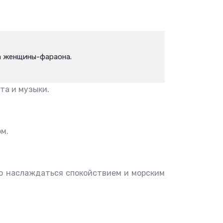
а женщины-фараона.
та и музыки.
ом.
то наслаждаться спокойствием и морским