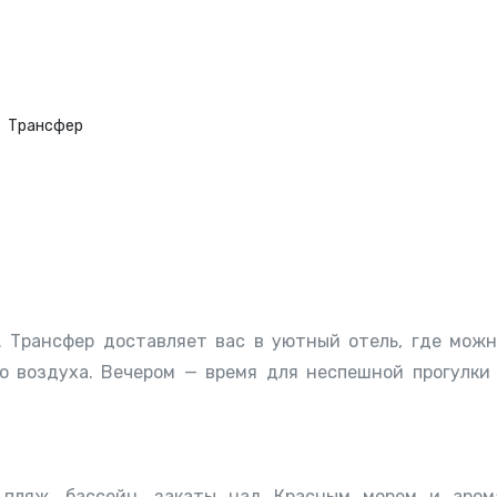
Трансфер
я
. Трансфер доставляет вас в уютный отель, где можн
о воздуха. Вечером — время для неспешной прогулки
 пляж, бассейн, закаты над Красным морем и аром