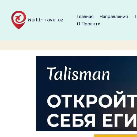
Главная
Направления
Т
World-Travel.uz
О Проекте