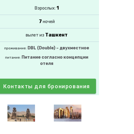
1
Взрослых:
7
ночей
Ташкент
вылет из
DBL (Double) – двухместное
проживание:
Питание согласно концепции
питание:
отеля
Контакты для бронирования