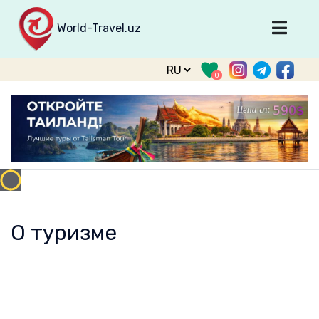
World-Travel.uz
Главная
0
Направления
Туры
Тур. фирмы
Табло прилета
О туризме
О проекте
О туризме
Войти
Зарегистрироваться
support@world-travel.uz