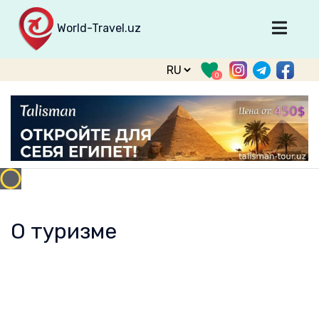
World-Travel.uz
Главная
0
Направления
Туры
Тур. фирмы
Табло прилета
О туризме
О проекте
О туризме
Войти
Зарегистрироваться
support@world-travel.uz