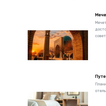
Мече
Мечет
досто
совет
Путе
Плани
отель