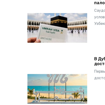
пало
Саудо
услов
Узбек
В Ду
дост
Первы
досто