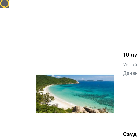
10 л
Узнай
Данан
Сауд