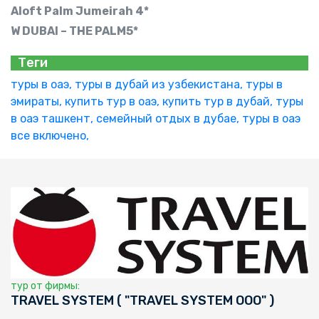
Aloft Palm Jumeirah 4*
W DUBAI – THE PALM5*
Теги
туры в оаэ,
туры в дубай из узбекистана,
туры в
эмираты,
купить тур в оаэ,
купить тур в дубай,
туры
в оаэ ташкент,
семейный отдых в дубае,
туры в оаэ
все включено,
тур от фирмы:
TRAVEL SYSTEM ( "TRAVEL SYSTEM ООО" )