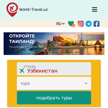
World-Travel.uz
Главная
0
Направления
Туры
Тур. фирмы
Табло прилета
О туризме
откуда
О проекте
Войти
куда
Зарегистрироваться
подобрать туры
support@world-travel.uz