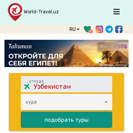
World-Travel.uz
Главная
0
Направления
Туры
Тур. фирмы
Табло прилета
О туризме
откуда
О проекте
куда
Войти
Зарегистрироваться
подобрать туры
support@world-travel.uz